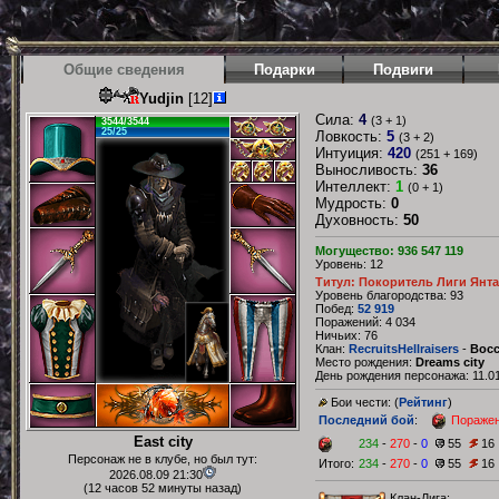
Общие сведения
Подарки
Подвиги
Yudjin
[12]
Сила:
4
(3 + 1)
3544/3544
25/25
Ловкость:
5
(3 + 2)
Интуиция:
420
(251 + 169)
Выносливость:
36
Интеллект:
1
(0 + 1)
Мудрость:
0
Духовность:
50
Могущество: 936 547 119
Уровень: 12
Титул: Покоритель Лиги Янт
Уровень благородства: 93
Побед:
52 919
Поражений: 4 034
Ничьих: 76
Клан:
RecruitsHellraisers
-
Восс
Место рождения:
Dreams city
День рождения персонажа: 11.01
Бои чести: (
Рейтинг
)
Последний бой
:
Пораже
East city
234
-
270
-
0
55
16
Персонаж не в клубе, но был тут:
Итого:
234
-
270
-
0
55
16
2026.08.09 21:30
(12 часов 52 минуты назад)
Клан-Лига: