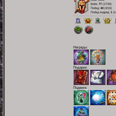
Боёв:
77
(
17/30
)
Побед:
40
(
0/10
)
Побед подряд:
1
(
1
Награды:
Подарки:
Подвиги: