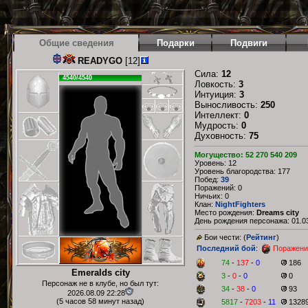
Общие сведения
Подарки
Подвиги
READYGO
[12]
Сила:
12
4540/4540
Ловкость:
3
Интуиция:
3
Выносливость:
250
Интеллект:
0
Мудрость:
0
Духовность:
75
Могущество: 52 270 540 209
Уровень: 12
Уровень благородства: 177
Побед:
39
Поражений: 0
Ничьих: 0
Клан:
NightFighters
Место рождения:
Dreams city
День рождения персонажа: 01.03
Бои чести: (
Рейтинг
)
Последний бой
:
Поражени
74
-
137
-
0
186
Emeralds city
3
-
0
-
0
0
Персонаж не в клубе, но был тут:
34
-
38
-
0
93
2026.08.09 22:28
(5 часов 58 минут назад)
5817
-
7203
-
11
1328