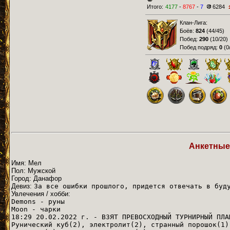
Итого:
4177
-
8767
-
7
6284
Клан-Лига:
Боёв:
824
(
44/45
)
Побед:
290
(
10/20
)
Побед подряд:
0
(
0
Анкетные
Имя: Мел
Пол: Мужской
Город: Данафор
Девиз:
За все ошибки прошлого, придется отвечать в буд
Увлечения / хобби:
Demons - руны
Moon - чарки
18:29 20.02.2022 г. - ВЗЯТ ПРЕВОСХОДНЫЙ ТУРНИРНЫЙ ПЛА
Рунический куб(2), электролит(2), странный порошок(1