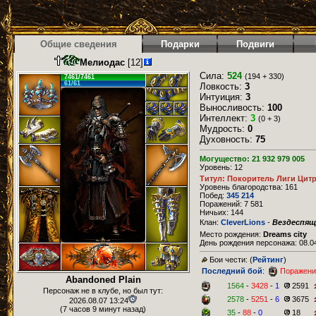
Общие сведения
Подарки
Подвиги
Мелиодас
[12]
Сила:
524
(194 + 330)
7461/7461
61/61
Ловкость:
3
Интуиция:
3
Выносливость:
100
Интеллект:
3
(0 + 3)
Мудрость:
0
Духовность:
75
Могущество: 21 932 979 005
Уровень: 12
Титул: Покоритель Лиги Цит
Уровень благородства: 161
Побед:
345 214
Поражений: 7 581
Ничьих: 144
Клан:
CleverLions
-
Вездеспя
Место рождения:
Dreams city
День рождения персонажа: 08.04
Бои чести: (
Рейтинг
)
Последний бой
:
Поражени
Abandoned Plain
1564
-
3428
-
1
2591
Персонаж не в клубе, но был тут:
2578
-
5251
-
6
3675
2026.08.07 13:24
(7 часов 9 минут назад)
35
-
88
-
0
18