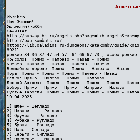
Анкетные
Имя: Ксю
Пол: Женский
Увлечения / хобби:
Семицвет
http://subway-bk.ru/angels.php?page=lib_angels&case=p
http://bou.kombats.ru/
https://lib.paladins.ru/dungeons/katakomby/guide/knig
80211
редкие 34-36-37-47-54-57- 64-66-67-73 , особо редкие 
Крысолов: Прямо - Направо - Назад - Прямо
Клевер: Направо - Назад - Налево - Налево
Волшебное дерево: Прямо - Прямо - Направо - Назад
Нора: Прямо - Прямо - Прямо - Налево - Назад
Репка: Прямо - Налево - Прямо - Направо
Лесной Автомат: Прямо - Прямо - Прямо - Прямо - Налев
Бобер: Прямо - Прямо - Прямо - Направо - Налево
Густые заросли: Прямо - Прямо - Прямо - Прямо - Напра
10.04.2025
1) Шлем - Шегладо
2) Наручи - Ригладо
3) Оружие - Регладо
4) Рубаха - Ругладо
5) Броня - Рогладо
6) Пояс - Согладо
7) Серьги - Сигладо
8) Ожерелье - Мугладо