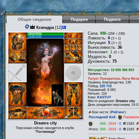
Общие сведения
Подарки
Подвиги
Ксюндра
[12]
Сила:
496
(258 + 238)
5504/5504
1131/1131
Ловкость:
4
(3 + 1)
Интуиция:
5
(3 + 2)
Выносливость:
36
Интеллект:
1
(0 + 1)
Мудрость:
0
Духовность:
75
Могущество: 10 830 366 603
Уровень: 12
Титул: Покоритель Лиги Янт
Уровень благородства: 139
Побед:
220 715
Поражений: 8 082
Ничьих: 116
Клан:
KASTUY
Место рождения:
Dreams city
День рождения персонажа: 24.01
Бои чести: (
Рейтинг
)
Последний бой
:
Поражени
Dreams city
569
-
2019
-
0
2183
Персонаж сейчас находится в клубе.
Итого:
569
-
2019
-
0
2183
"Гостиница"
Клан-Лига: