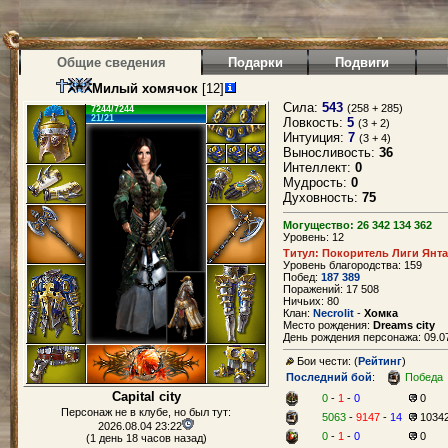
Общие сведения
Подарки
Подвиги
Милый хомячок
[12]
Сила:
543
(258 + 285)
7244/7244
21/21
Ловкость:
5
(3 + 2)
Интуиция:
7
(3 + 4)
Выносливость:
36
Интеллект:
0
Мудрость:
0
Духовность:
75
Могущество: 26 342 134 362
Уровень: 12
Титул: Покоритель Лиги Янт
Уровень благородства: 159
Побед:
187 389
Поражений: 17 508
Ничьих: 80
Клан:
Necrolit
-
Хомка
Место рождения:
Dreams city
День рождения персонажа: 09.07
Бои чести: (
Рейтинг
)
Последний бой
:
Победа
Capital city
0
-
1
-
0
0
Персонаж не в клубе, но был тут:
5063
-
9147
-
14
1034
2026.08.04 23:22
0
-
1
-
0
0
(1 день 18 часов назад)