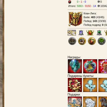
0
-
1
-
0
0
Итого:
5063
-
9150
-
14
1034
Клан-Лига:
Боёв:
403
(
43/45
)
Побед:
143
(
23/30
)
Побед подряд:
0
(
0
Награды:
Подарены букеты:
Подарки: