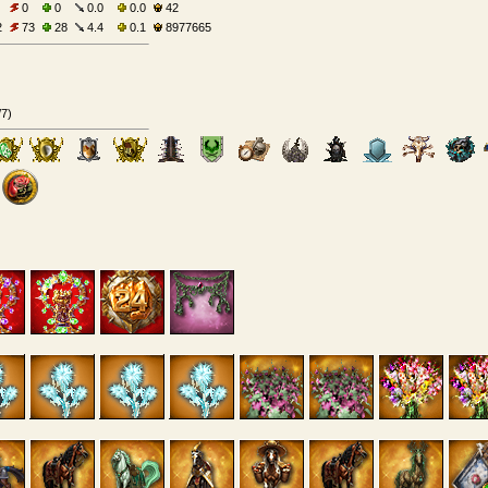
0
0
0.0
0.0
42
2
73
28
4.4
0.1
8977665
/7
)