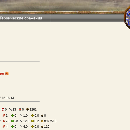
Героические сражения
аря
.15 13:13
0
13
0
1261
1
0
1.0
0.0
0
2
73
28
12.6
0.2
8977513
4
0
4.0
0.0
110