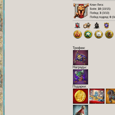
Клан-Лига:
Боёв:
10
(
10/15
)
Побед:
3
(
3/10
)
Побед подряд:
0
(
0
Трофеи:
Награды:
Подарки: