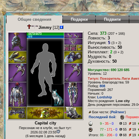
Общие сведения
Подарки
Подвиги
Jimmy
[12]
Сила:
373
(207 + 166)
4473/4473
8/8
Ловкость:
3
Интуиция:
5
(3 + 2)
Выносливость:
50
Интеллект:
2
(0 + 2)
Мудрость:
0
Духовность:
50
Могущество: 690 120 685
Уровень: 12
Титул: Покоритель Лиги Аме
Уровень благородства: 59
Побед:
808
Поражений: 267
Ничьих: 0
Клан:
Lordship
Место рождения:
Low city
День рождения персонажа: 29.04
Бои чести: (
Рейтинг
)
Последний бой
:
Пораже
Capital city
9
-
35
-
0
13
18
Персонаж не в клубе, но был тут:
77
-
171
-
0
55
19
2026.02.08 23:55
Итого:
86
-
206
-
0
68
19
(6 месяцев 1 день назад)