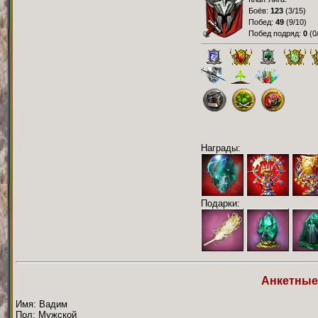
Боёв:
123
(
3/15
)
Побед:
49
(
9/10
)
Побед подряд:
0
(
0
Награды:
Подарки:
Анкетные
Имя: Вадим
Пол: Мужской