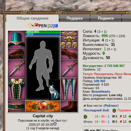
Общие сведения
Подарки
Подвиги
PEN
[12]
Сила:
4
(3 + 1)
2803/2803
29/29
Ловкость:
494
(270 + 224)
Интуиция:
4
(3 + 1)
Выносливость:
31
Интеллект:
1
(0 + 1)
Мудрость:
0
Духовность:
50
Могущество: 2 743 546 957
Уровень: 12
Титул: Покоритель Лиги Янт
Уровень благородства: 99
Побед:
109 302
Поражений: 4 620
Ничьих: 63
Клан:
BraveHearts
Место рождения:
Low city
День рождения персонажа: 11.02
Бои чести: (
Рейтинг
)
Последний бой
:
Поражен
Capital city
19
-
90
-
1
8
13
Персонаж не в клубе, но был тут:
Итого:
19
-
90
-
1
8
13
2025.07.20 19:35
(1 год 3 недели назад)
Клан-Лига: