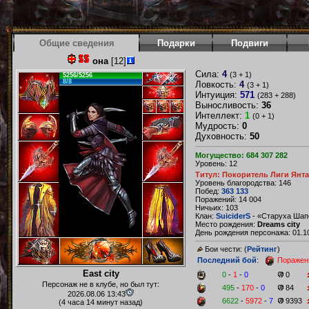
Общие сведения
Подарки
Подвиги
она
[12]
Сила:
4
(3 + 1)
5256/5256
8/8
Ловкость:
4
(3 + 1)
Интуиция:
571
(283 + 288)
Выносливость:
36
Интеллект:
1
(0 + 1)
Мудрость:
0
Духовность:
50
Могущество: 684 307 282
Уровень: 12
Титул: Покоритель Лиги Янт
Уровень благородства: 146
Побед:
363 133
Поражений: 14 004
Ничьих: 103
Клан:
SuiciderS
- «Старуха Шап
Место рождения:
Dreams city
День рождения персонажа: 01.10
Бои чести: (
Рейтинг
)
Последний бой
:
Поражен
East city
0
-
1
-
0
0
Персонаж не в клубе, но был тут:
495
-
170
-
0
84
2026.08.06 13:43
6622
-
5972
-
7
9393
(4 часа 14 минут назад)