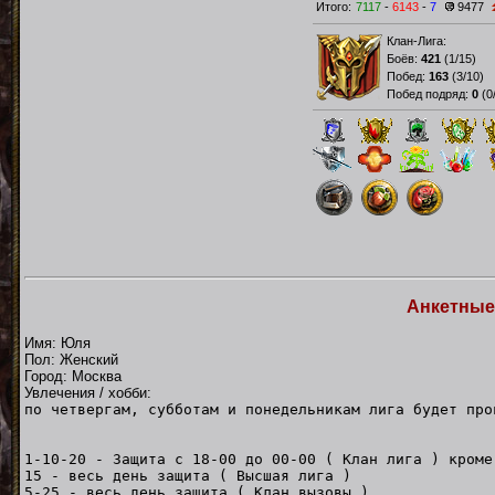
Итого:
7117
-
6143
-
7
9477
Клан-Лига:
Боёв:
421
(
1/15
)
Побед:
163
(
3/10
)
Побед подряд:
0
(
0
Анкетные
Имя: Юля
Пол: Женский
Город: Москва
Увлечения / хобби:
по четвергам, субботам и понедельникам лига будет про
1-10-20 - Защита с 18-00 до 00-00 ( Клан лига ) кроме
15 - весь день защита ( Высшая лига )
5-25 - весь день защита ( Клан вызовы )