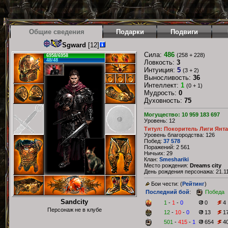
Общие сведения
Подарки
Подвиги
Sgward
[12]
Сила:
486
(258 + 228)
6958/6958
48/48
Ловкость:
3
Интуиция:
5
(3 + 2)
Выносливость:
36
Интеллект:
1
(0 + 1)
Мудрость:
0
Духовность:
75
Могущество: 10 959 183 697
Уровень: 12
Титул: Покоритель Лиги Янт
Уровень благородства: 126
Побед:
37 578
Поражений: 2 561
Ничьих: 29
Клан:
Smeshariki
Место рождения:
Dreams city
День рождения персонажа: 21.11
Бои чести: (
Рейтинг
)
Последний бой
:
Победа
Sandcity
1
-
1
-
0
0
4
Персонаж не в клубе
12
-
10
-
0
13
1
501
-
415
-
1
654
4