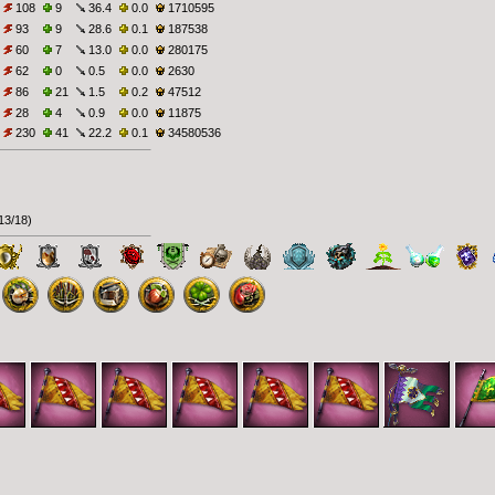
108
9
36.4
0.0
1710595
93
9
28.6
0.1
187538
60
7
13.0
0.0
280175
62
0
0.5
0.0
2630
86
21
1.5
0.2
47512
28
4
0.9
0.0
11875
230
41
22.2
0.1
34580536
13/18
)