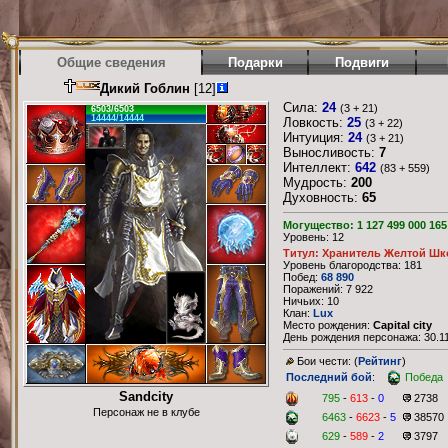
Общие сведения
Подарки
Подвиги
Дикий Гоблин
[12]
Сила:
24
(3 + 21)
6503/6503
14444/14444
Ловкость:
25
(3 + 22)
Интуиция:
24
(3 + 21)
Выносливость:
7
Интеллект:
642
(83 + 559)
Мудрость:
200
Духовность:
65
Могущество: 1 127 499 000 165
Уровень: 12
Титул: Хранитель Желтой Шк
Уровень благородства: 181
Побед:
68 890
Поражений: 7 922
Ничьих: 10
Клан:
Lux
Место рождения:
Capital city
День рождения персонажа: 30.11
Бои чести: (
Рейтинг
)
Последний бой
:
Победа
Sandcity
795
-
613
-
0
2738
Персонаж не в клубе
6463
-
6623
-
5
38570
629
-
589
-
2
3797