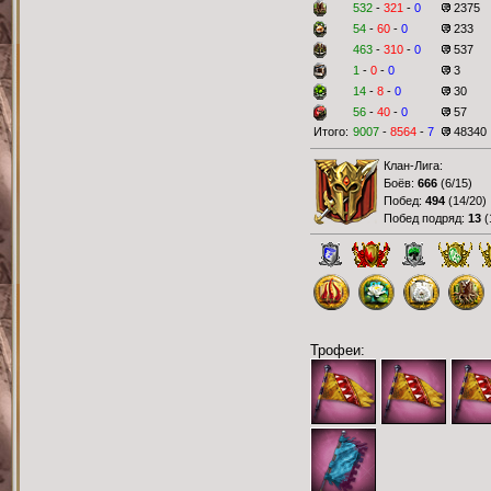
532
-
321
-
0
2375
54
-
60
-
0
233
463
-
310
-
0
537
1
-
0
-
0
3
14
-
8
-
0
30
56
-
40
-
0
57
Итого:
9007
-
8564
-
7
48340
Клан-Лига:
Боёв:
666
(
6/15
)
Побед:
494
(
14/20
)
Побед подряд:
13
(
Трофеи: