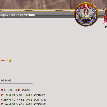
Героические сражения
Р
олы V
.06 14:05
2
35
0
4297
109
19
30.8
0.3
2162078
230
41
45.1
0.1
27747427
124
10
42.7
0.0
2430706